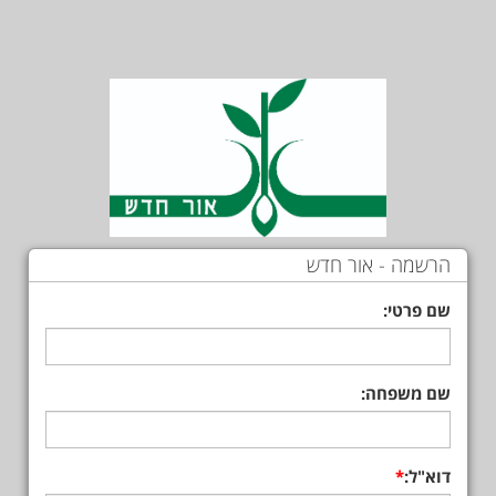
הרשמה - אור חדש
שם פרטי:
שם משפחה:
דוא"ל: