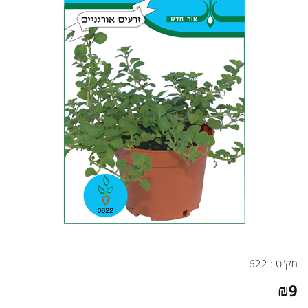
מק"ט :
622
₪
9