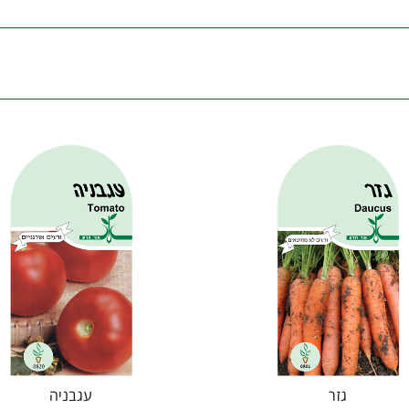
גזר
עגבניה