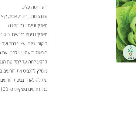
זרעי חסה עלים
עונה: סתיו, חורף, אביב, קיץ
תאריך זריעה: כל השנה
תאריך נביטת הזרעים: כ-14 יום לאחר הזריעה.
מיקום: גינה, עציץ רחב ועמו
הוראות זריעה: יש להכין את 
קרקע לחה עד לתקופת הנב
מומלץ להנביט את הזרעים במנבט
שתילה לאחר נביטת הזרעים: במרווח של 10 ס''מ בין השתילי
כמות זרעים בשקית: כ- 100 זרעים