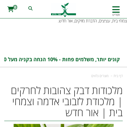
מלכודות דבק צהובות ללכידת זבובי אדמה, זבובי פירות וחרקים מעופפים. פתרון
0
יעיל ללא חומרי הדברה, מתאים לעציצים, אדניות וגינות ביתיות. מלכודת דבק
צהובה, מלכודת לחרקים, זבובי אדמה, זבובי פירות, הגנה על צמחים, אביזרי גינון,
תפריט
צמחי בית, עציצים, הדברת מזיקים, אור חדש.
קונים יותר, משלמים פחות - 10% הנחה בקניה מעל 100 ש''ח בהזנת הקוד : אורחדש10
דף בית
מוצרים נלווים
מלכודות דבק צהובות לחרקים
| מלכודת לזבובי אדמה וצמחי
בית | אור חדש