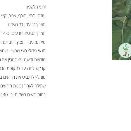
זרעי מלפפון
עונה: סתיו, חורף, אביב, קיץ
תאריך זריעה: כל השנה
תאריך נביטת הזרעים: כ-14 יום לאחר הזריעה.
מיקום: גינה, עציץ רחב ועמוק
תנאי גידול: חצי שמש - שמש
הוראות זריעה: יש להכין את 
קרקע לחה עד לתקופת הנב
מומלץ להנביט את הזרעים במנבט
שתילה לאחר נביטת הזרעים: במרווח של 10 ס''מ בין השתילי
כמות זרעים בשקית: כ- 30 זרעים