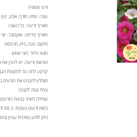
זרעי פטוניה
עונה: סתיו, חורף, אביב, קיץ
תאריך זריעה: כל השנה
תאריך פריחה: אוקטובר- יוני
מיקום: גינה, בית, מרפסת
תנאי גידול: חצי שמש
הוראות זריעה: יש להכין את
קרקע לחה עד לתקופת הנב
צמח גבוה לקטיף.
שתילה לאחר נביטת הזרעים: במרווח של 10 ס''מ בין השתילי
כמות זרעים בשקית: כ-50 זרעים
ניתן לזרוע באדנית עציץ ובג