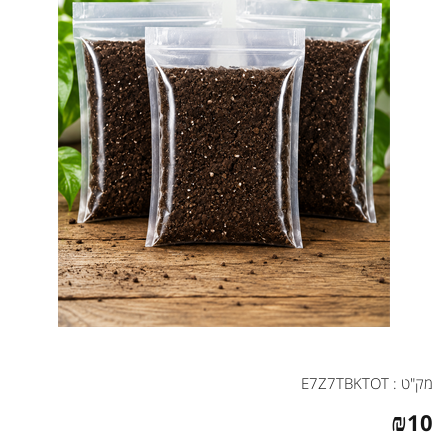
מק"ט :
E7Z7TBKTOT
₪
10