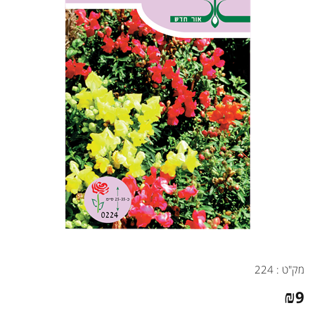
מק"ט :
224
₪
9