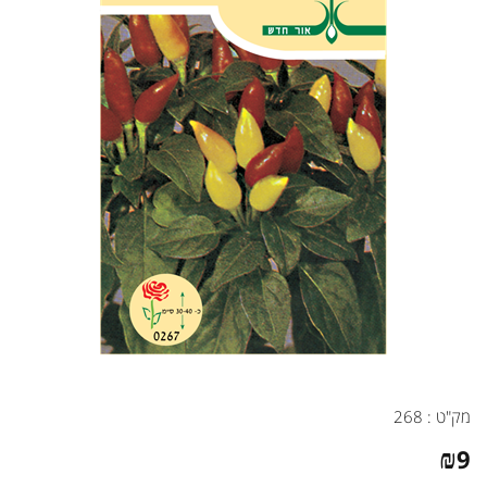
מק"ט :
268
₪
9