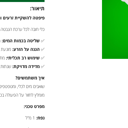
תיאור:
פיפטה להשקיית זרעים ו
כלי חובה לכל ערכת הנבטה. 
✅
שליטה בכמות המים:
מ
✅
הגנה על הזרע:
מונעת ת
✅
שימוש רב תכליתי:
מתאי
✅
מדידה מדויקת:
שנתות ס
איך משתמשים?
שואבים מים לכלי, ומטפטפים
מומלץ לחזור על הפעולה ב
מפרט טכני:
נפח:
1 מ"ל