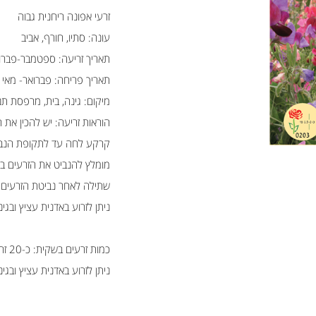
זרעי אפונה ריחנית גבוה
עונה: סתיו, חורף, אביב
תאריך זריעה: ספטמבר-פברו
תאריך פריחה: פברואר- מאי
מיקום: גינה, בית, מרפסת תנ
הוראות זריעה: יש להכין את
קרקע לחה עד לתקופת הנב
מומלץ להנביט את הזרעים במנבטה בתוך
שתילה לאחר נביטת הזרעים: במרווח של 10 ס''מ בין השתילי
ניתן לזרוע באדנית עציץ ובג
כמות זרעים בשקית: כ-20 זרעים
ניתן לזרוע באדנית עציץ ובג