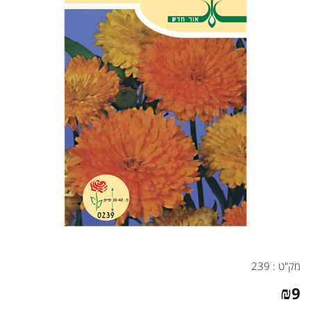
מק"ט :
239
₪
9