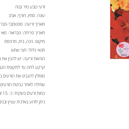
זרעי כובע נזיר גבוה
עונה: סתיו, חורף, אביב
תאריך זריעה: ספטמבר-פברו
תאריך פריחה: פברואר- מאי
מיקום: גינה, בית, מרפסת
תנאי גידול: חצי שמש
הוראות זריעה: יש להכין את
קרקע לחה עד לתקופת הנב
מומלץ להנביט את הזרעים במנבטה בתוך
שתילה לאחר נביטת הזרעים: במרווח של 10 ס''מ בין השתילי
כמות זרעים בשקית: כ- 15 זרעים
ניתן לזרוע באדנית עציץ ובג