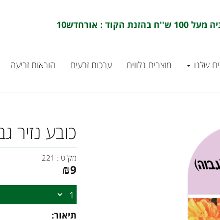
ם שלנו
מוצרים נלווים
ערכות זרעים
הוראות זריעה
כובע נזיר ג
מק"ט :
221
₪
9
תיאור: